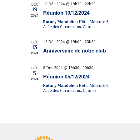
e
t
19 Déc 2024 @ 19h30
-
22h30
DÉC
o
r
19
n
Réunion 19/12/2024
i
n
2024
c
n
o
d
Rotary Mandelieu
Hôtel Mercure 6,
e
Allée des Cormorans, Cannes
h
n
z
r
d
u
e
13 Déc 2024 @ 19h00
-
23h30
DÉC
i
n
13
e
Anniversaire de notre club
e
e
2024
e
v
d
t
u
a
r
5 Déc 2024 @ 19h30
-
20h30
DÉC
t
5
e
n
Réunion 05/12/2024
d
e
2024
s
.
Rotary Mandelieu
Hôtel Mercure 6,
a
e
Allée des Cormorans, Cannes
É
v
v
É
i
è
v
n
g
è
e
a
n
m